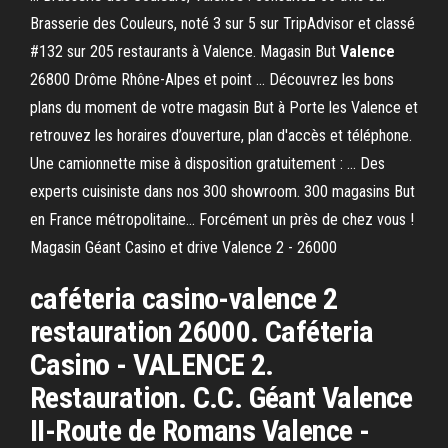
Brasserie des Couleurs, noté 3 sur 5 sur TripAdvisor et classé
#132 sur 205 restaurants à Valence. Magasin But
Valence
26800 Drôme Rhône-Alpes et point ... Découvrez les bons
plans du moment de votre magasin But à Porte les Valence et
retrouvez les horaires d’ouverture, plan d'accès et téléphone.
Une camionnette mise à disposition gratuitement : ... Des
experts cuisiniste dans nos 300 showroom. 300 magasins But
en France métropolitaine... Forcément un près de chez vous !
Magasin Géant Casino et drive Valence 2 - 26000
caféteria casino-valence 2
restauration 26000. Caféteria
Casino - VALENCE 2.
Restauration. C.C. Géant Valence
II-Route de Romans Valence -