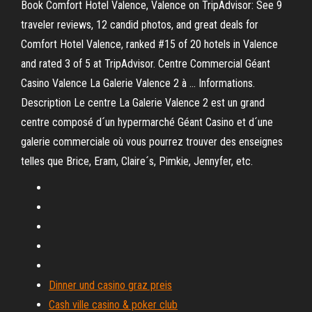
Book Comfort Hotel Valence, Valence on TripAdvisor: See 9
traveler reviews, 12 candid photos, and great deals for
Comfort Hotel Valence, ranked #15 of 20 hotels in Valence
and rated 3 of 5 at TripAdvisor. Centre Commercial Géant
Casino Valence La Galerie Valence 2 à ... Informations.
Description Le centre La Galerie Valence 2 est un grand
centre composé d´un hypermarché Géant Casino et d´une
galerie commerciale où vous pourrez trouver des enseignes
telles que Brice, Eram, Claire´s, Pimkie, Jennyfer, etc.
Dinner und casino graz preis
Cash ville casino & poker club