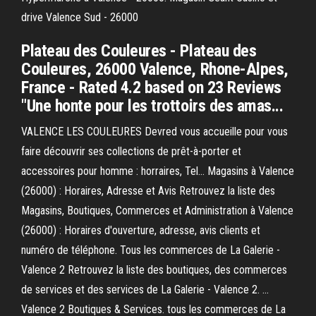
drive Valence Sud - 26000
Plateau des Couleures - Plateau des
Couleures, 26000 Valence, Rhone-Alpes,
France - Rated 4.2 based on 23 Reviews
"Une honte pour les trottoirs des amas...
VALENCE LES COULEURES Devred vous accueille pour vous
faire découvrir ses collections de prêt-à-porter et
accessoires pour homme : horraires, Tel… Magasins à Valence
(26000) : Horaires, Adresse et Avis Retrouvez la liste des
Magasins, Boutiques, Commerces et Administration à Valence
(26000) : Horaires d'ouverture, adresse, avis clients et
numéro de téléphone. Tous les commerces de La Galerie -
Valence 2 Retrouvez la liste des boutiques, des commerces
de services et des services de La Galerie - Valence 2. ...
Valence 2 Boutiques & Services. tous les commerces de La